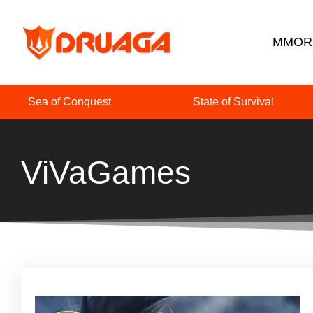
MMORP
Sea of Conquest
State of Survival
ViVaGames