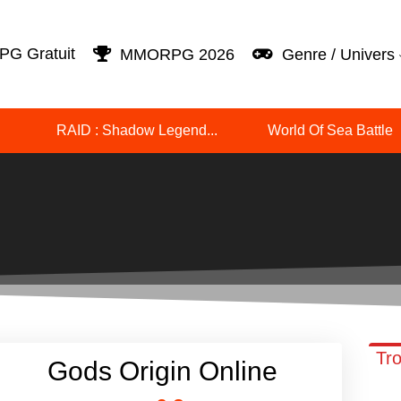
G Gratuit
MMORPG 2026
Genre / Univers
RAID : Shadow Legend...
World Of Sea Battle
Tro
Gods Origin Online