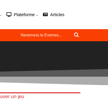
Plateforme
Articles
Neverness to Evernes...
uver un jeu