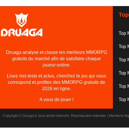
Top
Top 
Top
Druaga analyse et classe les meilleurs MMORPG
gratuits du marché afin de satisfaire chaque
Top 
joueur online.
Top 
Lisez nos tests et actus, cherchez le jeu qui vous
correspond et profitez des MMORPG gratuits de
Top
2026 en ligne.
A vous de jouer !
Top
Copyright © Druaga.fr, tous droits réservés. Reproduction interdite. |
Mentions lé