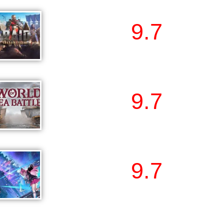
9.7
RAID : Shadow
Legends
9.7
World Of Sea
Battle
9.7
Neverness to
Everness