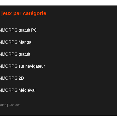
 jeux par catégorie
MMORPG gratuit PC
 MMORPG Manga
MMORPG gratuit
MMORPG sur navigateur
 MMORPG 2D
 MMORPG Médiéval
gales
|
Contact