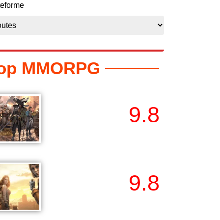
teforme
op MMORPG
9.8
Sea of Conquest
9.8
State of Survival