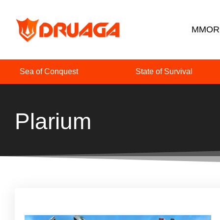
MMORP
Sea of Conquest
State of Survival
Plarium