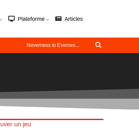
Plateforme
Articles
Neverness to Evernes...
uver un jeu