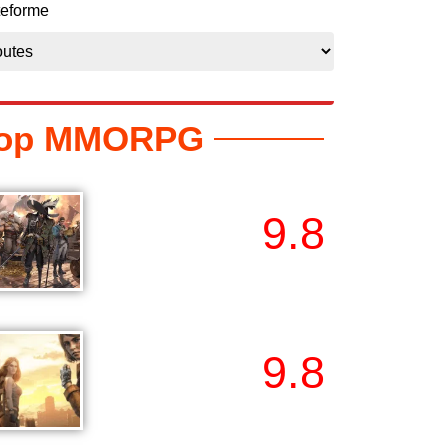
teforme
op MMORPG
9.8
Sea of Conquest
9.8
State of Survival