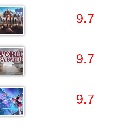
9.7
RAID : Shadow
Legends
9.7
World Of Sea
Battle
9.7
Neverness to
Everness