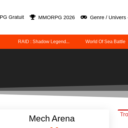
G Gratuit
MMORPG 2026
Genre / Univers
RAID : Shadow Legend...
World Of Sea Battle
Tro
Mech Arena