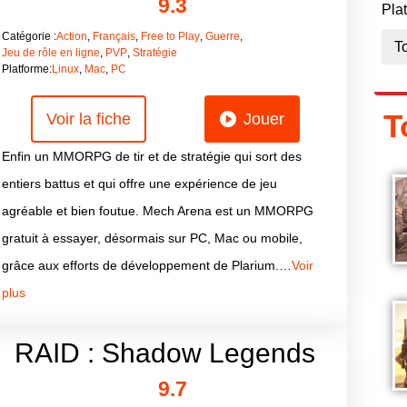
9.3
Pla
Catégorie :
Action
,
Français
,
Free to Play
,
Guerre
,
Jeu de rôle en ligne
,
PVP
,
Stratégie
Platforme:
Linux
,
Mac
,
PC
T
Voir la fiche
Jouer
Enfin un MMORPG de tir et de stratégie qui sort des
entiers battus et qui offre une expérience de jeu
agréable et bien foutue. Mech Arena est un MMORPG
gratuit à essayer, désormais sur PC, Mac ou mobile,
grâce aux efforts de développement de Plarium.…
Voir
plus
RAID : Shadow Legends
9.7